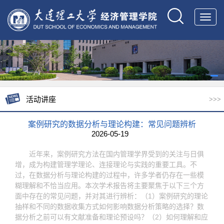
Toggl
navig
活动讲座
>>>
案例研究的数据分析与理论构建：常见问题辨析
2026-05-19
近年来，案例研究方法在国内管理学界受到的关注与日俱
增，成为构建管理学理论、连接理论与实践的重要工具。不
过，在数据分析与理论构建的过程中，许多学者仍存在一些模
糊理解和不恰当应用。本次学术报告将主要聚焦于以下三个方
面中存在的常见问题，并对其进行辨析：（1）案例研究的理论
抽样和不同的数据收集方式如何影响数据分析策略的选择？数
据分析之前可以有文献准备和理论预设吗？（2）如何理解和应