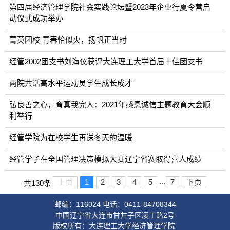
第四届经济管理学院社会实践论坛暨2023年企业行夏令营启
动仪式成功举办
菁英团校 青春恰似火，扬帆正当时
经管2002团支书刘海仪获评大连理工大学首届十佳团支书
两院共话高水平运动员学生成长成才
弘良善之心，育真我完人：2021年感恩诚信主题教育大会顺
利举行
经管学院为在校学生再送冬天的温暖
经管学子在全国管理决策模拟大赛辽宁省赛取得喜人成绩
...
上页
1
2
3
4
5
7
下页
共130条
邮编：116024 电话：0411-84708344
中国辽宁省大连市甘井子区凌工路2号
版权所有：大连理工大学经济管理学院