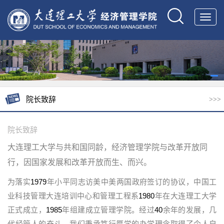
Toggl
navig
院长致辞
>>>
院长致辞
大连理工大学与共和国同龄，经济管理学院与改革开放同
行，因国家发展和改革开放而生、而兴。
为落实
1979
年小平同志访美中美两国政府签订的协议，中国工
业科技管理大连培训中心和管理工程系
1980
年在大连理工大学
正式成立，
1985
年组建成立管理学院。经过
40
余年的发展，几
代经管人的奋斗，我们秉承笃行厚学的办学理念取得了令人自