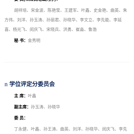
胡祥培、宋金波、陈艳莹、王建军、叶鑫、史金艳、曲英、朱
方伟、刘洋、孙玉涛、孙丽君、孙晓华、李文立、李先能、李延
喜、杨光飞、闵庆飞、宋晓兵、洪勇、崔淼、鲁渤
秘 书：
金秀明
n
学位评定分委员会
主 席：
叶鑫
副主席：
孙玉涛、孙晓华
委 员：
丁永健、叶鑫、孙王涛、曲英、刘洋、孙晓华、闵庆飞、李先