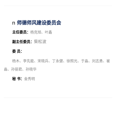
n
师德师风建设委员会
主任委员：
杨克旭、叶鑫
柴松波
副主任委员：
委 员：
杨木、李先能、宋晓兵、丁永健、徐照光、于淼、
刘志勇、崔
淼、孙丽君、孙晓华
秘 书：
金秀明