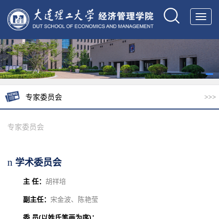
Toggl
navig
专家委员会
>>>
专家委员会
n
学术委员会
主 任：
胡祥培
副主任：
宋金波、陈艳莹
委 员(以姓氏笔画为序)：