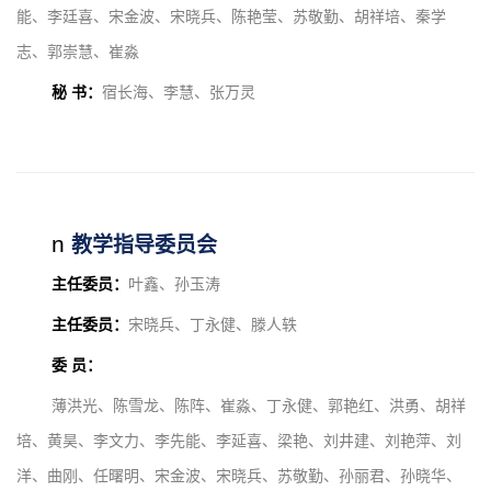
能、李廷喜、宋金波、宋晓兵、陈艳莹、苏敬勤、胡祥培、秦学
志、郭崇慧、崔淼
秘 书：
宿长海、李慧、张万灵
n
教学指导委员会
主任委员：
叶鑫、孙玉涛
主任委员：
宋晓兵、丁永健、滕人轶
委 员：
薄洪光、陈雪龙、陈阵、崔淼、丁永健、郭艳红、洪勇、胡祥
培、黄昊、李文力、李先能、李延喜、梁艳、刘井建、刘艳萍、刘
洋、曲刚、任曙明、宋金波、宋晓兵、苏敬勤、孙丽君、孙晓华、