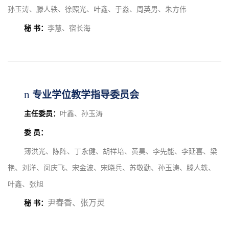
孙玉涛、滕人轶、徐照光、叶鑫、于淼、周英男、朱方伟
秘 书：
李慧、宿长海
n
专业学位教学指导委员会
主任委员：
叶鑫、孙玉涛
委 员：
薄洪光、陈阵、丁永健、胡祥培、黄昊、李先能、李延喜、梁
艳、刘洋、闵庆飞、宋金波、宋晓兵、苏敬勤、孙玉涛、滕人轶、
叶鑫、张旭
尹春香、张万灵
秘 书：