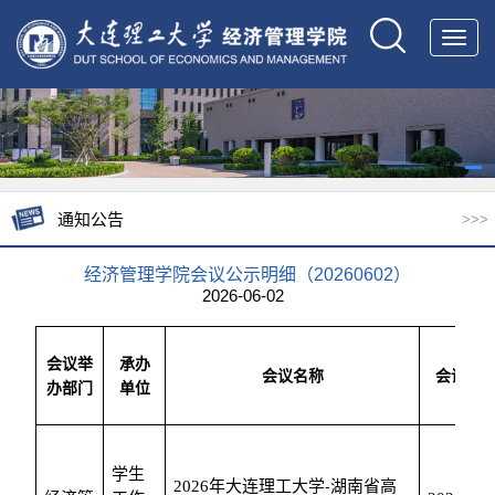
Toggl
navig
通知公告
>>>
经济管理学院会议公示明细（20260602）
2026-06-02
会议举
承办
会议名称
会议时
办部门
单位
学生
2026
年大连理工大学
-
湖南省高