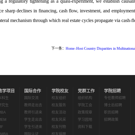
ng a regulatory tightening as a quasi-experiment, we establish causa
ce sharp declines in financing, cash flow, investment, and employment
ateral mechanism through which real estate cycles propagate via cash-f
下一条：
Home–Host Country Disparities in Multinationa
教学项目
国际合作
学院校友
党群工作
学院招聘
本科生
国际交流
校友组织
组织机构
专任教师招聘
研究生
教师走出去
校友服务
学院工会
博士后招聘
MBA
教师引进来
校友活动
政策规章
职员招聘
MEM
学生走出去
校友风采
学习园地
招聘政策
MF
学生引进来
校友刊物
资料下载
EMBA
国际认证
校友捐赠