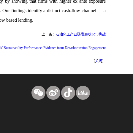
lity by showing that firms with higher ex ante exposure
. Our findings identify a distinct cash-flow channel — a
low based lending.
上一条：
石油化工产业链发展状况与挑战
ls’ Sustainability Performance: Evidence from Decarbonization Engagement
【
关闭
】