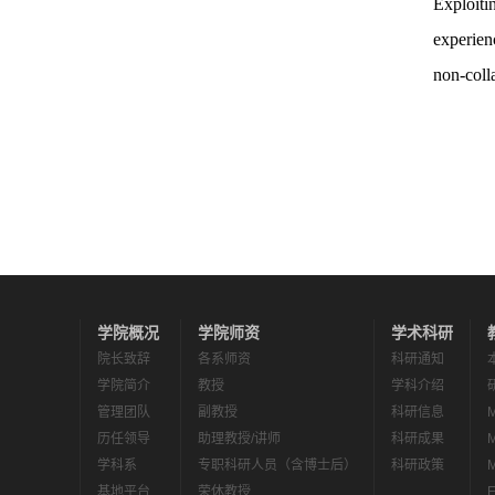
Exploiti
experien
non-coll
学院概况
学院师资
学术科研
院长致辞
各系师资
科研通知
学院简介
教授
学科介绍
管理团队
副教授
科研信息
历任领导
助理教授/讲师
科研成果
学科系
专职科研人员（含博士后）
科研政策
基地平台
荣休教授