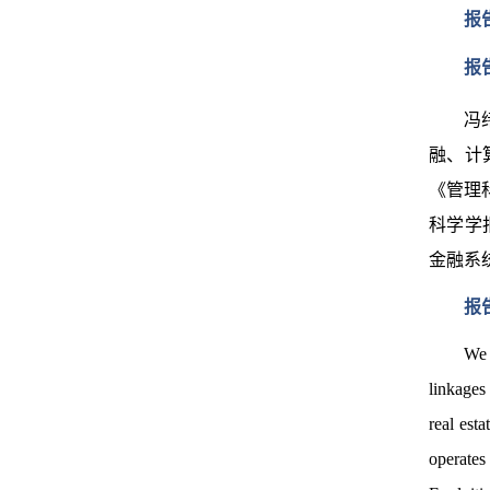
报
报
冯
融、计
《管理
科学学报
金融系
报
We 
linkages
real est
operates