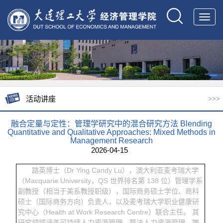
Toggl
navig
活动讲座
>>>
融合定量与定性：管理学研究中的混合研究方法 Blending
Quantitative and Qualitative Approaches: Mixed Methods in
Management Research
2026-04-15
路英博士（Dr Ying Candy Lu），澳大利亚麦考瑞大学
（Macquarie University，QS 世界排名第 138 位）管理学系
副教授（相当于美系教授职级），国际商务硕士学位、商科
硕士（国际商务方向）负责人，以及麦考瑞大学职业健康研
究中心（Health at Work Research Centre）联合主任。 其
研究领域涵盖可持续人力资源管理、算法人力资源管理、跨