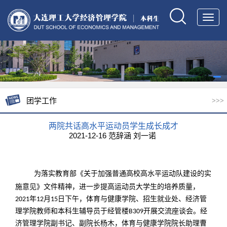
Toggl
navig
团学工作
>>>
两院共话高水平运动员学生成长成才
2021-12-16 范辞涵 刘一诺
为落实教育部《关于加强普通高校高水平运动队建设的实
施意见》文件精神，进一步提高运动员大学生的培养质量，
年
月
日下午，体育与健康学院、招生就业处、经济管
2021
12
15
理学院教师和本科生辅导员于经管楼
开展交流座谈会。经
B309
济管理学院副书记、副院长杨木，体育与健康学院院长助理曹