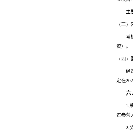
主
（三）
考
资）。
（四）
经
定在
202
六
1.
过参营
2.