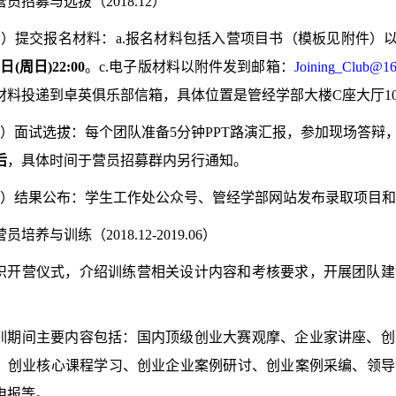
营员招募与选拔（
2018.12
）
1
）提交报名材料：
a.
报名材料包括入营项目书（模板见附件）
9
日
(
周日
)22:00
。
c.
电子版材料以附件发到邮箱：
Joining_Club@1
材料投递到卓英俱乐部信箱，具体位置是管经学部大楼
C
座大厅
1
）面试选拔：每个团队准备
5
分钟
PPT
路演
汇报，参加现场答辩
后
，具体时间于营员招募群内另行通知。
）结果公布：学生工作处公众号、管经学部网站发布录取项目和
营员培养与训练（
2018.12-2019.06
）
织开营仪式，介绍训练营相关设计内容和考核要求，开展团队建
训期间主要内容包括：国内顶级创业大赛观摩、企业家讲座、创
、创业核心课程学习、创业企业案例研讨、创业案例采编、领导
申报等。