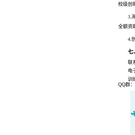
校级创
3.
全额资
4.
七
联
电
训
QQ
群