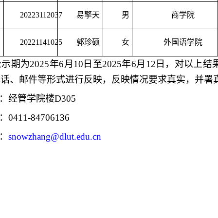
20223112037
易擎天
男
商学院
20221141025
郭珍硕
女
外国语学院
公示期为
202
5
年
6
月
10
日至
202
5
年
6
月
12
日，对以上结
电话、邮件等形式进行反映，反映情况要求真实，并署
：经管学院楼
D305
0411-
84706
136
：
snowzhang
@dlut.edu.cn