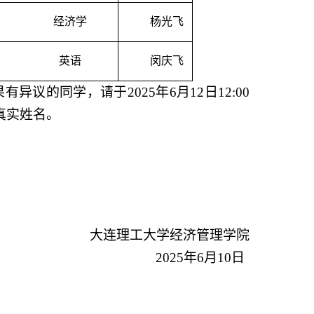
经济学
杨光飞
英语
闵庆飞
果有异议的同学，请于
202
5
年
6
月
12
日
12:00
真实姓名。
大连理工大学经济管理学院
202
5
年
6
月
10
日