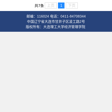
上页
1
下页
共7条
邮编：116024 电话：0411-84708344
中国辽宁省大连市甘井子区凌工路2号
版权所有：大连理工大学经济管理学院