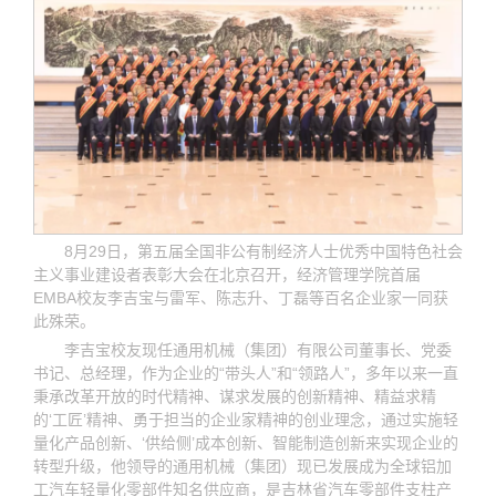
8月29日，第五届全国非公有制经济人士优秀中国特色社会
主义事业建设者表彰大会在北京召开，经济管理学院首届
EMBA校友李吉宝与雷军、陈志升、丁磊等百名企业家一同获
此殊荣。
李吉宝校友现任通用机械（集团）有限公司董事长、党委
书记、总经理，作为企业的“带头人”和“领路人”，多年以来一直
秉承改革开放的时代精神、谋求发展的创新精神、精益求精
的‘工匠’精神、勇于担当的企业家精神的创业理念，通过实施轻
量化产品创新、‘供给侧’成本创新、智能制造创新来实现企业的
转型升级，他领导的通用机械（集团）现已发展成为全球铝加
工汽车轻量化零部件知名供应商，是吉林省汽车零部件支柱产