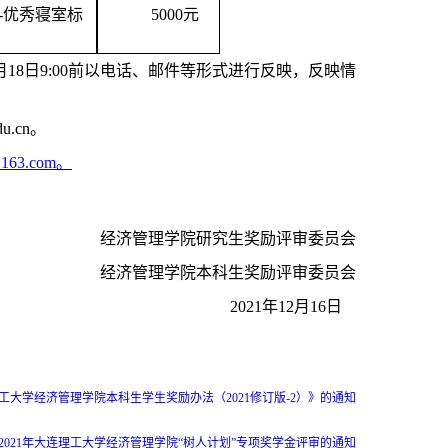
-优秀寝室标
5
000
元
月
18
日
9
:00前以电话、邮件等形式
进行
反映，反映情
du.cn。
j@163.com。
经济管理学院研究生奖励
评审
委员会
经济管理学院
本科生
奖励
评审
委员会
20
21
年
12
月
16
日
工大学经济管理学院本科生学生奖励办法（2021修订版-2）》的通知
2021年大连理工大学经济管理学院“树人计划”专项奖学金评审的通知