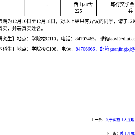
-
西山
24舍
笃行奖学金
225
兵
示期为
12
月
16
日至
12
月
18
日，对以上结果有异议的同学，请于
12
真实，并署真实姓名
。
研究生】
地点：学院楼
C11
0
，电话：
84707465，邮箱laoyi@dlut.e
本科生】
地点：学院楼
C1
08
，电话：
8470
6666
，邮箱
guanjingjx
上一条：
关于实施《大连理
下一条：
关于开展