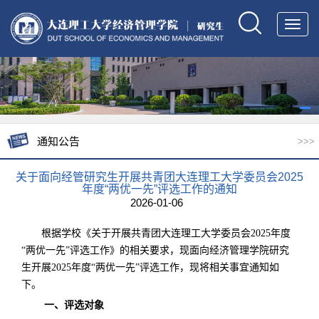
Toggl
navig
通知公告
>>>
关于面向经管研究生开展共青团大连理工大学委员会2025
年度“两优一先”评选工作的通知
2026-01-06
根据学校《关于开展共青团大连理工大学委员会
202
5
年度
“两优一先”评选工作》的相关要求，现面向经济管理学院研究
生开展202
5
年度
“两优一先”评选工作，现将相关事宜通知如
下。
一、评选对象