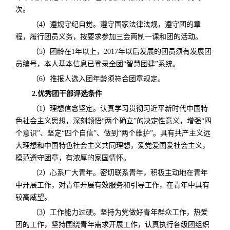
次。
（
4）遵规守纪自觉。遵守国家法律法规，遵守团的章
程，履行团员义务，按要求参加三会两制一课和团的活动。
（
5）团龄在1年以上，2017年以后发展的团员须有发展团
员编号，本人基本信息已登录全团“智慧团建”系统。
（
6）推报人选入团年龄须符合团章规定。
2.优秀团干部评选条件
（
1）理想信念坚定。认真学习贯彻习近平新时代中国特
色社会主义思想，深刻领悟“两个确立”的决定性意义，增强“四
个意识”、坚定“四个自信”、做到“两个维护”。具有共产主义远
大理想和中国特色社会主义共同理想，爱党爱国爱社会主义，
模范遵守团章，有浓厚的家国情怀。
（
2）心系广大青年。密切联系青年，积极主动地在青年
中开展工作，对青年开展有效服务和引导工作，在青年中具有
较高威望。
（
3）工作能力过硬。坚持为党做好青年群众工作，热爱
团的工作，坚持围绕青年需求开展工作，认真执行各级团组织