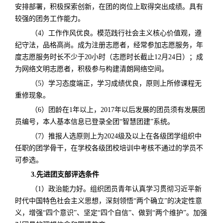
安排部署，积极探索创新，在团的岗位上取得突出成绩。具有
较强的团务工作能力。
（
4）工作作风优良。模范践行社会主义核心价值观，遵
纪守法，品格高尚。成为注册志愿者，经常参加志愿服务，年
度志愿服务时长不少于20小时
（
志愿时长截止
12月24日
）
；成
为网络文明志愿者，积极参与构建清朗网络空间。
（
5）学习态度端正，学习成绩优良，原则上所修课程无
重修现象。
（
6）团龄在1年以上，2017年以后发展的团员须有发展团
员编号，本人基本信息已登录全团“智慧团建”系统。
（
7）推报人选原则上为202
4
级及以上在各级团学组织中
任职的团学骨干，在学校各级团校培训中考核不通过的学员不
可参选。
3.先进团支部评选条件
（
1）政治能力好。组织团员青年认真学习贯彻习近平新
时代中国特色社会主义思想，深刻领悟“两个确立”的决定性意
义，增强“四个意识”、坚定“四个自信”、做到“两个维护”。加强