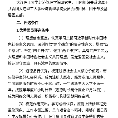
大连理工大学经济管理学院研究生，且团组织关系隶属于
共青团大连理工大学经济管理学院委员会的团员、团干部及基
层团支部。
二、评选条件
1.优秀团员评选条件
（
1）理想信念坚定。认真学习贯彻习近平新时代中国特
色社会主义思想，深刻领悟“两个确立”的决定性意义，增强“四
个意识”、坚定“四个自信”、做到“两个维护”。具有共产主义远
大理想和中国特色社会主义共同理想，爱党爱国爱社会主义，
模范遵守团章，
具
有浓厚的家国情怀。
（
2）道德品行优秀。模范践行社会主义核心价值观，带
头倡导良好社会风尚。成为注册志愿者，经常参加志愿服务，
年度志愿服务时长不少于20小时
，
一年级新生因入学不满一
年，按照半年度
10小时计算（志愿时长统计截止12月24日）
；
成为网络文明志愿者，积极参与构建清朗网络空间。
（
3）模范作用突出。学习成绩优良，原则上所修课程无
重修现象，工作本领过硬，具有艰苦奋斗精神，能够在团员青
年中发挥模范带头作用。在年度团员教育评议中获得优秀等