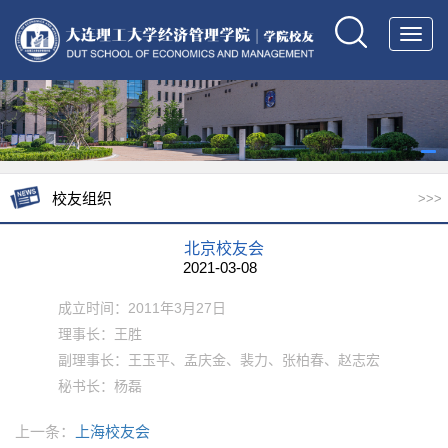
Toggl
navig
校友组织
>>>
北京校友会
2021-03-08
成立时间：2011年3月27日
理事长：王胜
副理事长：王玉平、孟庆金、裴力、张柏春、赵志宏
秘书长：杨磊
上一条：
上海校友会